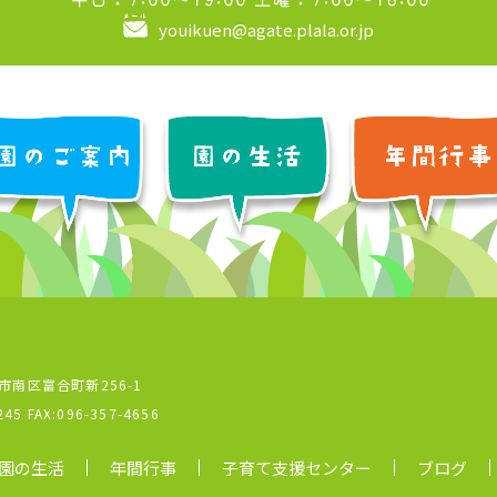
youikuen@agate.plala.or.jp
本市南区富合町新256-1
245
FAX:096-357-4656
園の生活
年間行事
子育て支援センター
ブログ