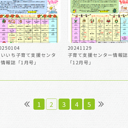
0250104
20241129
だいいち子育て支援センタ
子育て支援センター情報誌
ー情報誌「1月号」
「12月号」
1
2
3
4
5